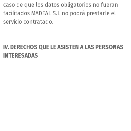
caso de que los datos obligatorios no fueran
facilitados MADEAL S.L no podrá prestarle el
servicio contratado.
IV. DERECHOS QUE LE ASISTEN A LAS PERSONAS
INTERESADAS
¿Qué derechos tengo en materia de protección
de datos?
Conforme a lo establecido en los artículos 13
RGPD y 11.2.c) LOPDGDD, puede ejercitar
cualquiera de los siguientes derechos
comunicándonoslo a la dirección postal C/