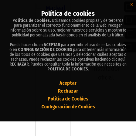
x
x
Política de cookies
Política de cookies
Política de cookies.
Política de cookies.
Utilizamos cookies propias y de terceros
Utilizamos cookies propias y de terceros
para garantizar el correcto funcionamiento de la web, recoger
para garantizar el correcto funcionamiento de la web, recoger
información sobre su uso, mejorar nuestros servicios y mostrarte
información sobre su uso, mejorar nuestros servicios y mostrarte
publicidad personalizada basándonos en el análisis de tu tráfico.
publicidad personalizada basándonos en el análisis de tu tráfico.
Puede hacer clic en
Puede hacer clic en
ACEPTAR
ACEPTAR
para permitir el uso de estas cookies
para permitir el uso de estas cookies
o en
o en
CONFIGURACIÓN DE COOKIES
CONFIGURACIÓN DE COOKIES
para obtener más información
para obtener más información
de los tipos de cookies que usamos y seleccionar cuáles aceptas o
de los tipos de cookies que usamos y seleccionar cuáles aceptas o
rechazas. Puede rechazar las cookies optativas haciendo clic aquí
rechazas. Puede rechazar las cookies optativas haciendo clic aquí
RECHAZAR
RECHAZAR
. Puedes consultar toda la información que necesites en
. Puedes consultar toda la información que necesites en
POLITICA DE COOKIES
POLITICA DE COOKIES
.
.
Aceptar
Aceptar
Rechazar
Rechazar
Política de Cookies
Política de Cookies
Configuración de Cookies
Configuración de Cookies