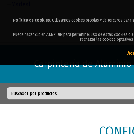
Política de cookies.
Política de cookies.
Utilizamos cookies propias y de terceros para g
Utilizamos cookies propias y de terceros para g
MAD
Puede hacer clic en
Puede hacer clic en
ACEPTAR
ACEPTAR
para permitir el uso de estas cookies o 
para permitir el uso de estas cookies o 
rechazar las cookies optativas 
rechazar las cookies optativas 
Ac
Ac
Carpintería de Aluminio 
CONFI