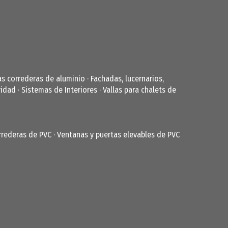
as correderas de aluminio
·
Fachadas, lucernarios,
ridad
·
Sistemas de Interiores
·
Vallas para chalets de
rrederas de PVC
·
Ventanas y puertas elevables de PVC