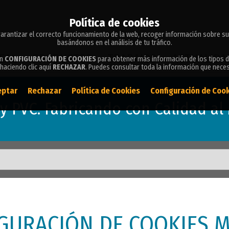
Política de cookies
Política de cookies
arantizar el correcto funcionamiento de la web, recoger información sobre su
arantizar el correcto funcionamiento de la web, recoger información sobre su
basándonos en el análisis de tu tráfico.
basándonos en el análisis de tu tráfico.
EAL
PRODUCTOS
TRABAJOS
ACTUALIDA
en
en
CONFIGURACIÓN DE COOKIES
CONFIGURACIÓN DE COOKIES
para obtener más información de los tipos d
para obtener más información de los tipos d
haciendo clic aquí
haciendo clic aquí
RECHAZAR
RECHAZAR
. Puedes consultar toda la información que nece
. Puedes consultar toda la información que nece
eptar
eptar
Rechazar
Rechazar
Política de Cookies
Política de Cookies
Configuración de Coo
Configuración de Coo
y PVC. Fabricando con Calidad al 
GURACIÓN DE COOKIES 