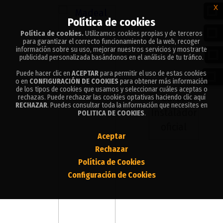
x
x
Política de cookies
Política de cookies
Política de cookies.
Política de cookies.
Utilizamos cookies propias y de terceros
Utilizamos cookies propias y de terceros
para garantizar el correcto funcionamiento de la web, recoger
para garantizar el correcto funcionamiento de la web, recoger
información sobre su uso, mejorar nuestros servicios y mostrarte
información sobre su uso, mejorar nuestros servicios y mostrarte
publicidad personalizada basándonos en el análisis de tu tráfico.
publicidad personalizada basándonos en el análisis de tu tráfico.
Puede hacer clic en
Puede hacer clic en
ACEPTAR
ACEPTAR
para permitir el uso de estas cookies
para permitir el uso de estas cookies
o en
o en
CONFIGURACIÓN DE COOKIES
CONFIGURACIÓN DE COOKIES
para obtener más información
para obtener más información
de los tipos de cookies que usamos y seleccionar cuáles aceptas o
de los tipos de cookies que usamos y seleccionar cuáles aceptas o
rechazas. Puede rechazar las cookies optativas haciendo clic aquí
rechazas. Puede rechazar las cookies optativas haciendo clic aquí
RECHAZAR
RECHAZAR
. Puedes consultar toda la información que necesites en
. Puedes consultar toda la información que necesites en
POLITICA DE COOKIES
POLITICA DE COOKIES
.
.
Aceptar
Aceptar
Rechazar
Rechazar
Política de Cookies
Política de Cookies
Configuración de Cookies
Configuración de Cookies