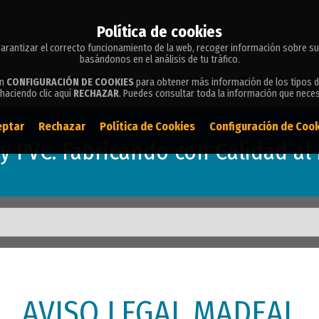
Política de cookies
Política de cookies
arantizar el correcto funcionamiento de la web, recoger información sobre su
arantizar el correcto funcionamiento de la web, recoger información sobre su
basándonos en el análisis de tu tráfico.
basándonos en el análisis de tu tráfico.
EAL
PRODUCTOS
TRABAJOS
ACTUALIDA
en
en
CONFIGURACIÓN DE COOKIES
CONFIGURACIÓN DE COOKIES
para obtener más información de los tipos d
para obtener más información de los tipos d
haciendo clic aquí
haciendo clic aquí
RECHAZAR
RECHAZAR
. Puedes consultar toda la información que nece
. Puedes consultar toda la información que nece
eptar
eptar
Rechazar
Rechazar
Política de Cookies
Política de Cookies
Configuración de Coo
Configuración de Coo
y PVC. Fabricando con Calidad al 
AVISO LEGAL MADEAL