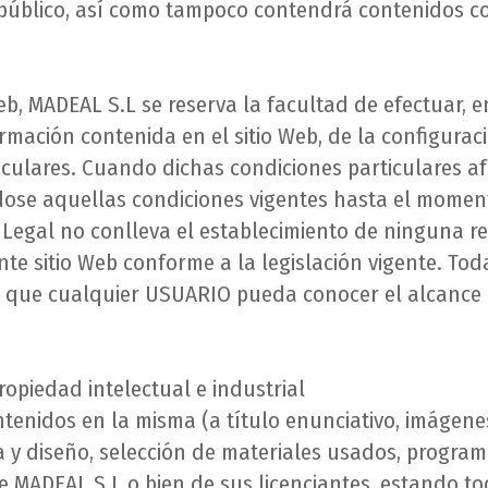
úblico, así como tampoco contendrá contenidos con
 Web, MADEAL S.L se reserva la facultad de efectuar,
ormación contenida en el sitio Web, de la configuraci
iculares. Cuando dichas condiciones particulares 
ose aquellas condiciones vigentes hasta el momento 
o Legal no conlleva el establecimiento de ninguna re
te sitio Web conforme a la legislación vigente. Tod
a que cualquier USUARIO pueda conocer el alcance 
ropiedad intelectual e industrial
enidos en la misma (a título enunciativo, imágenes,
ra y diseño, selección de materiales usados, progr
 de MADEAL S.L o bien de sus licenciantes, estando t